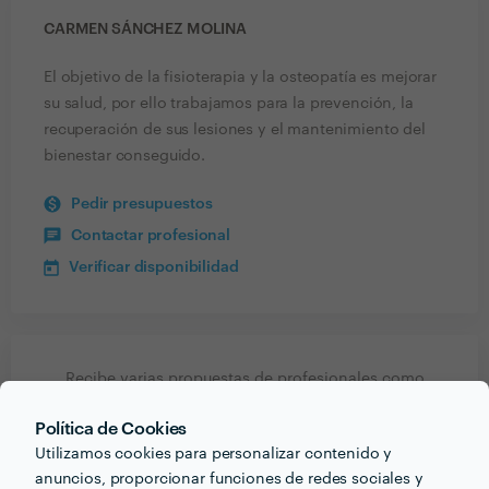
CARMEN SÁNCHEZ MOLINA
El objetivo de la fisioterapia y la osteopatía es mejorar
su salud, por ello trabajamos para la prevención, la
recuperación de sus lesiones y el mantenimiento del
bienestar conseguido.
Pedir presupuestos
Contactar profesional
Verificar disponibilidad
Recibe varias propuestas de profesionales como
Carmen Sánchez Molina
en pocas horas.
Política de Cookies
Utilizamos cookies para personalizar contenido y
anuncios, proporcionar funciones de redes sociales y