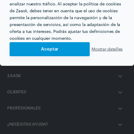
analizar nuestro tráfico. Al aceptar la política de cookies
de Zaask, debes tener en cuenta que el uso de cookies
Otros servicios proporcionados por
Carmen Sánchez
Molina
permite la personalización de la navegación y de la
presentación de servicios, así como la adaptación de la
oferta a tus intereses. Podrás ajustar tus definiciones de
Osteópata en murcia
cookies en cualquier momento.
Aceptar
Mostrar detalles
ZAASK
CLIENTES
PROFESIONALES
¿NECESITAS AYUDA?