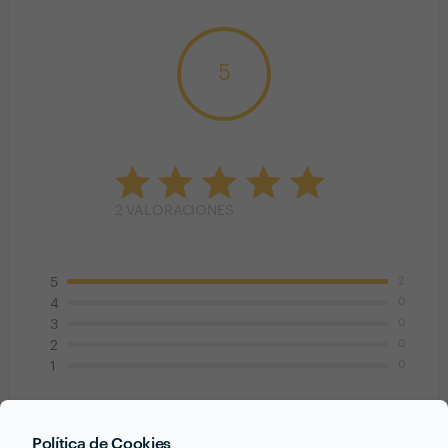
5
2
VALORACIONES
2
5
0
4
0
3
0
2
0
1
Roberto Pedraza
Nutricionista de mucha Calidad
Política de Cookies