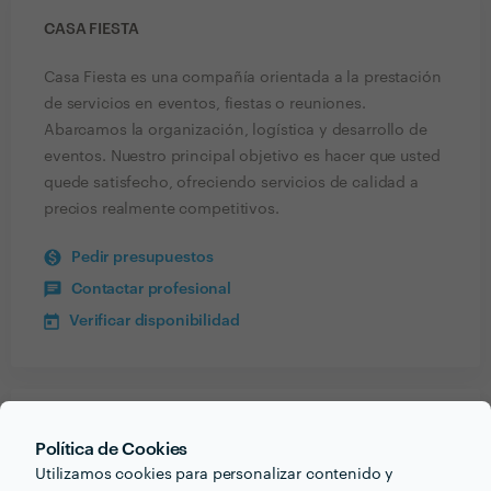
CASA FIESTA
Casa Fiesta es una compañía orientada a la prestación
de servicios en eventos, fiestas o reuniones.
Abarcamos la organización, logística y desarrollo de
eventos. Nuestro principal objetivo es hacer que usted
quede satisfecho, ofreciendo servicios de calidad a
precios realmente competitivos.
Pedir presupuestos
Contactar profesional
Verificar disponibilidad
Recibe varias propuestas de profesionales como
Política de Cookies
Casa Fiesta
en pocas horas.
Utilizamos cookies para personalizar contenido y