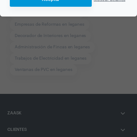
Reforma Integral en leganes
Reforma de Cocinas en leganes
Empresas de Reformas en leganes
Decorador de Interiores en leganes
Administración de Fincas en leganes
Trabajos de Electricidad en leganes
Ventanas de PVC en leganes
ZAASK
CLIENTES