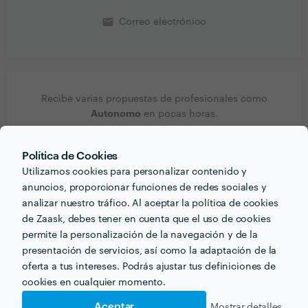
email
Correo electrónico
Recibe varias propuestas de profesionales como
Autonomo
en pocas horas.
Política de Cookies
Utilizamos cookies para personalizar contenido y
anuncios, proporcionar funciones de redes sociales y
Otros servicios proporcionados por
Autonomo
analizar nuestro tráfico. Al aceptar la política de cookies
de Zaask, debes tener en cuenta que el uso de cookies
permite la personalización de la navegación y de la
Empresas de Mudanzas en leganes
presentación de servicios, así como la adaptación de la
Pintores en leganes
oferta a tus intereses. Podrás ajustar tus definiciones de
cookies en cualquier momento.
Mudanzas Baratas en leganes
Aceptar
Mostrar detalles