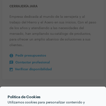
CERRAJERÍA JARA
Empresa dedicada al mundo de la cerrajería y al
trabajo del Hierro y el Acero en sus inicios. Con el paso
de los años y atendiendo a las necesidades del
mercado, han ampliando su catálogo de productos,
para ofrecer un amplio abanico de soluciones a sus
clientes..
Pedir presupuestos
Contactar profesional
Verificar disponibilidad
Recibe varias propuestas de profesionales como
Política de Cookies
Cerrajería Jara
en pocas horas.
Utilizamos cookies para personalizar contenido y