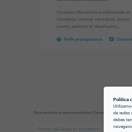
Cerrajeros Barcelona profesionales en
Cerrajería: cambiar cerraduras, borjas,
puerta, apertura en desahucios…
Pedir presupuestos
Contact
Política
Utilizamo
Otros servicios proporcionados por
Cerrajeros Barcelona
de redes s
debes ten
navegació
Puertas de Garaje en barcelona
Cerrajeros 