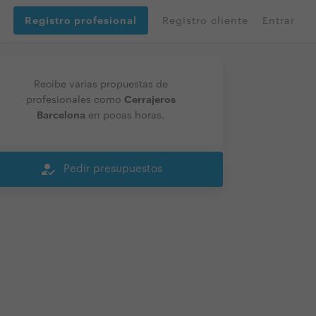
Registro profesional
Registro cliente
Entrar
Recibe varias propuestas de
Cerrajeros
profesionales como
Barcelona
en pocas horas.
how_to_reg
Pedir presupuestos