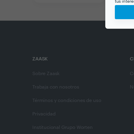
tus inter
ZAASK
C
Sobre Zaask
C
Trabaja con nosotros
N
Términos y condiciones de uso
Privacidad
Institucional Grupo Worten