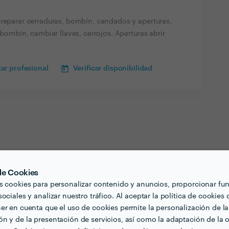
 reparar cerraduras, bombín, candados y aperturas.
 bombín, cambiar llaves, cerrojos. Aperturas abrir
ar profesional
Verificar disponibilidad
 de Cookies
s cookies para personalizar contenido y anuncios, proporcionar fu
ociales y analizar nuestro tráfico. Al aceptar la política de cookies 
er en cuenta que el uso de cookies permite la personalización de la
n y de la presentación de servicios, así como la adaptación de la o
en barcelona