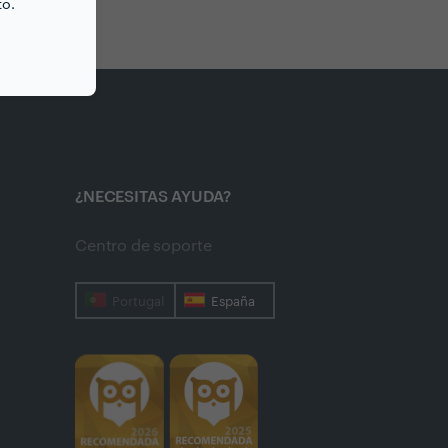
to.
¿NECESITAS AYUDA?
Centro de soporte
Portugal
España