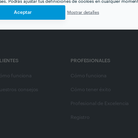
eses. Podrás ajustar tus definiciones de cookies en cualquier momen
Aceptar
Mostrar detalles
LIENTES
PROFESIONALES
ómo funciona
Cómo funciona
uestros consejos
Cómo tener éxito
Profesional de Excelencia
Registro