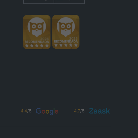
4.4
/5
4.7
/5