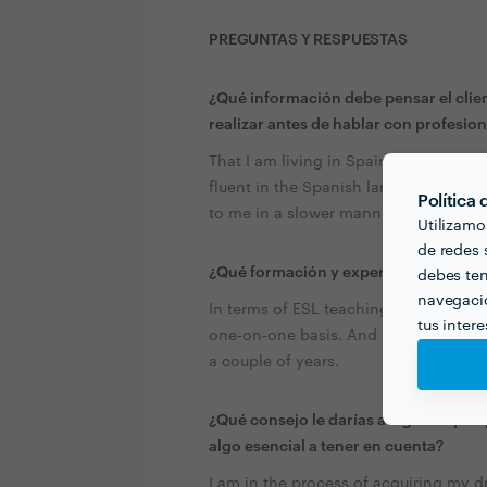
PREGUNTAS Y RESPUESTAS
¿Qué información debe pensar el clien
realizar antes de hablar con profesion
That I am living in Spain for less than
fluent in the Spanish language but I 
Política
to me in a slower manner.
Utilizamo
de redes s
¿Qué formación y experiencia tienes q
debes ten
navegació
In terms of ESL teaching, I had more 
tus inter
one-on-one basis. And in healthcare e
a couple of years.
¿Qué consejo le darías a alguien que 
algo esencial a tener en cuenta?
I am in the process of acquiring my dr