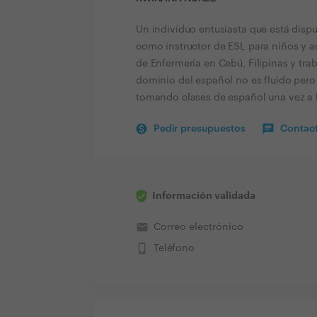
Un individuo entusiasta que está disp
como instructor de ESL para niños y ad
de Enfermería en Cebú, Filipinas y tra
dominio del español no es fluido per
tomando clases de español una vez a 
Pedir presupuestos
Contact
Información validada
email
Correo electrónico
phone_iphone
Teléfono