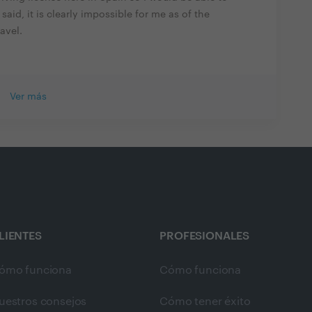
said, it is clearly impossible for me as of the
avel.
Ver más
LIENTES
PROFESIONALES
ómo funciona
Cómo funciona
uestros consejos
Cómo tener éxito