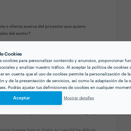
te o clienta acerca del proyecto que quiere
ales del sector?
 2 years and still learning the language. I am not
can understand better especially when it is spoken
 de Cookies
s cookies para personalizar contenido y anuncios, proporcionar fu
ociales y analizar nuestro tráfico. Al aceptar la política de cookies 
ue estén relacionadas con tu trabajo?
er en cuenta que el uso de cookies permite la personalización de la
n y de la presentación de servicios, así como la adaptación de la o
than 3 years of experience online and offline on a
eses. Podrás ajustar tus definiciones de cookies en cualquier momen
xperience, I had worked in a hospital as well for
Aceptar
Mostrar detalles
quiera contratar profesionales de tu sector? ¿Hay
iving license here in Spain so I would be able to