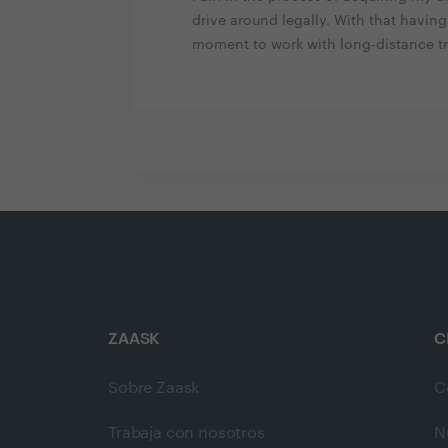
drive around legally. With that having 
moment to work with long-distance tr
ZAASK
C
Sobre Zaask
C
Trabaja con nosotros
N