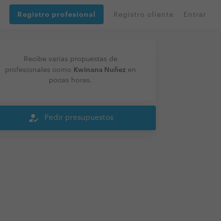
Registro profesional
Registro cliente
Entrar
Recibe varias propuestas de
Kwinana Nuñez
profesionales como
en
pocas horas.
how_to_reg
Pedir presupuestos