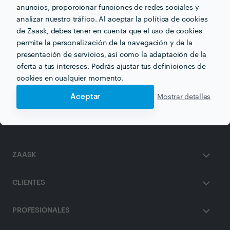
anuncios, proporcionar funciones de redes sociales y
analizar nuestro tráfico. Al aceptar la política de cookies
de Zaask, debes tener en cuenta que el uso de cookies
permite la personalización de la navegación y de la
Otros servicios proporcionados por
Clínica de
Fisioterapia Raquel
presentación de servicios, así como la adaptación de la
oferta a tus intereses. Podrás ajustar tus definiciones de
cookies en cualquier momento.
Drenaje Linfático en valencia
Aceptar
Mostrar detalles
ZAASK
CLIENTES
PROFESIONALES