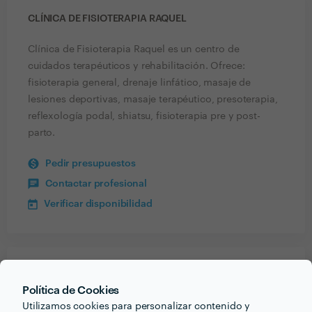
CLÍNICA DE FISIOTERAPIA RAQUEL
Clínica de Fisioterapia Raquel es un centro de
cuidados terapéuticos y rehabilitación. Ofrece:
fisioterapia general, drenaje linfático, masaje de
lesiones deportivas, masaje terapéutico, presoterapia,
reflexología podal, shiatsu, fisioterapia pre y post-
parto.
Pedir presupuestos
Contactar profesional
Verificar disponibilidad
Recibe varias propuestas de profesionales como
Política de Cookies
Clínica de Fisioterapia Raquel
en pocas horas.
Utilizamos cookies para personalizar contenido y