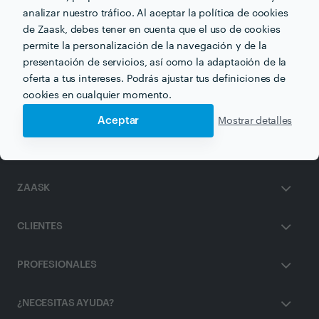
analizar nuestro tráfico. Al aceptar la política de cookies
de Zaask, debes tener en cuenta que el uso de cookies
permite la personalización de la navegación y de la
Otros servicios proporcionados por
Crea Grup
presentación de servicios, así como la adaptación de la
oferta a tus intereses. Podrás ajustar tus definiciones de
Celebrar Cumpleaños en barcelona
cookies en cualquier momento.
Aceptar
Mostrar detalles
ZAASK
CLIENTES
PROFESIONALES
¿NECESITAS AYUDA?