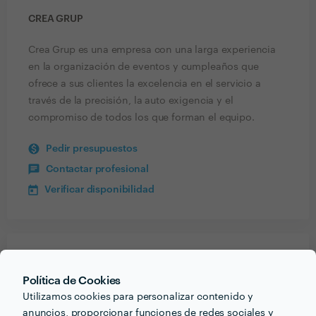
CREA GRUP
Crea Grup es una empresa con una larga experiencia
en la organización de eventos y cumpleaños que
ofrece a sus clientes la excelencia en el servicio a
través de la precisión, la auto exigencia y el
compromiso de todos los que forman el equipo.
Pedir presupuestos
Contactar profesional
Verificar disponibilidad
Recibe varias propuestas de profesionales como
Crea Grup
en pocas horas.
Política de Cookies
Utilizamos cookies para personalizar contenido y
anuncios, proporcionar funciones de redes sociales y