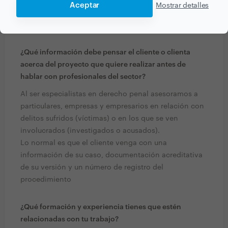
Aceptar
Mostrar detalles
PREGUNTAS Y RESPUESTAS
¿Qué información debe pensar el cliente o clienta
acerca del proyecto que quiere realizar antes de
hablar con profesionales del sector?
Al ser especialistas en derecho penal asesoramos a
particulares, empresas y empresarios en relación con
delitos sufridos (víctimas) o en los que se ven
involucrados (investigados o acusados).
Lo normal es que el cliente venga con una
información de su caso, documentación acreditativa
de su versión y un número de registro del
procedimiento
¿Qué formación y experiencia tienes que estén
relacionadas con tu trabajo?