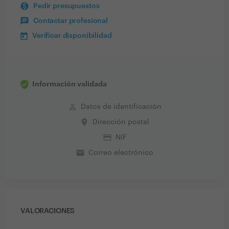
Pedir presupuestos
Contactar profesional
Verificar disponibilidad
Información validada
perm_identity
Datos de identificación
place
Dirección postal
credit_card
NIF
email
Correo electrónico
VALORACIONES