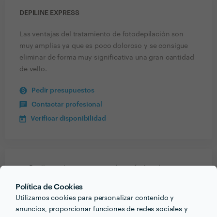
DEPILINE EXPRESS
Las ventajas del tratamiento de fotodepilación son
muy amplias ya que es poco doloroso y se consigue
eliminar de forma muy significativa una gran cantidad
de vello.
Pedir presupuestos
Contactar profesional
Verificar disponibilidad
Recibe varias propuestas de profesionales como
Depiline Express
en pocas horas.
Política de Cookies
Utilizamos cookies para personalizar contenido y
anuncios, proporcionar funciones de redes sociales y