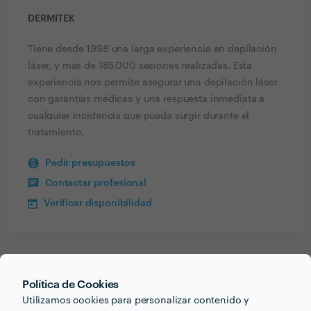
DERMITEK
Tiene desde 1998 una larga experiencia en depilación
láser, y más de 185.000 sesiones realizadas. Esta
experiencia nos permite asegurar una depilación láser
con garantías médicas y una respuesta inmediata a
cualquier incidencia que pueda surgir durante el
tratamiento.
Pedir presupuestos
Contactar profesional
Verificar disponibilidad
Recibe varias propuestas de profesionales como
Política de Cookies
Dermitek
en pocas horas.
Utilizamos cookies para personalizar contenido y