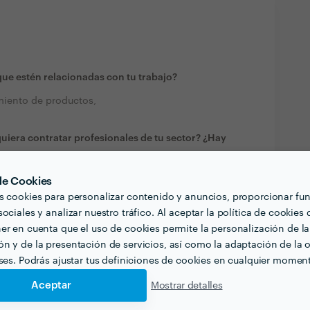
ue estén relacionadas con tu trabajo?
imiento de productos,
quiera contratar profesionales de tu sector? ¿Hay
e hay muchos que no saben hacer el trabajo bien
 de Cookies
s cookies para personalizar contenido y anuncios, proporcionar fu
ociales y analizar nuestro tráfico. Al aceptar la política de cookies 
ector profesional?
er en cuenta que el uso de cookies permite la personalización de la
n y de la presentación de servicios, así como la adaptación de la o
eses. Podrás ajustar tus definiciones de cookies en cualquier momen
Aceptar
Mostrar detalles
Ver más