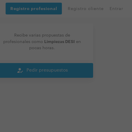
Registro profesional
Registro cliente
Entrar
Recibe varias propuestas de
Limpiezas DESI
profesionales como
en
pocas horas.
how_to_reg
Pedir presupuestos