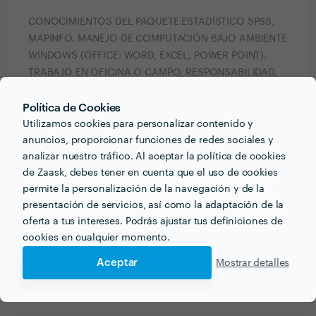
CONOCIMIENTOS DEL PAQUETE ESTADÍSTICO SPSS,
MAPINFO. MANEJO DE COMPUTACIÓN BAJO AMBIENTE
WINDOWS (OFFICE: WORD, EXCEL, POWER POINT).
TRABAJO EN OFICINA O CAMPO, RESPONSABILIDAD,
BUENAS RELACIONES INTERPERSONALES, LIDERAZGO,
FACILIDAD COMUNICACIONAL
Política de Cookies
Utilizamos cookies para personalizar contenido y
Pedir presupuestos
anuncios, proporcionar funciones de redes sociales y
analizar nuestro tráfico. Al aceptar la política de cookies
Contactar profesional
de Zaask, debes tener en cuenta que el uso de cookies
Verificar disponibilidad
permite la personalización de la navegación y de la
presentación de servicios, así como la adaptación de la
oferta a tus intereses. Podrás ajustar tus definiciones de
cookies en cualquier momento.
Información validada
Aceptar
Mostrar detalles
email
Correo electrónico