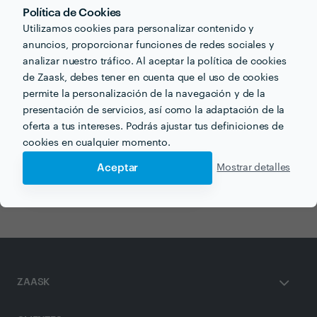
Política de Cookies
Utilizamos cookies para personalizar contenido y
anuncios, proporcionar funciones de redes sociales y
analizar nuestro tráfico. Al aceptar la política de cookies
Otros servicios proporcionados por
Edenet
de Zaask, debes tener en cuenta que el uso de cookies
permite la personalización de la navegación y de la
Limpieza del Hogar en valencia
presentación de servicios, así como la adaptación de la
oferta a tus intereses. Podrás ajustar tus definiciones de
Portero de Edificio en valencia
cookies en cualquier momento.
Administración de Comunidades en valencia
Aceptar
Mostrar detalles
Servicios de Limpieza en valencia
ZAASK