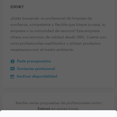
EDENET
¿Estás buscando un profesional de limpieza de
confianza, competente y flexible que limpie tu casa, tu
empresa o tu comunidad de vecinos? Esta empresa
ofrece sus servicios de calidad desde 1992. Cuenta con
unos profesionales cualificados y utilizan productos
respetuosos con el medio ambiente.
Pedir presupuestos
Contactar profesional
Verificar disponibilidad
Recibe varias propuestas de profesionales como
Edenet
en pocas horas.