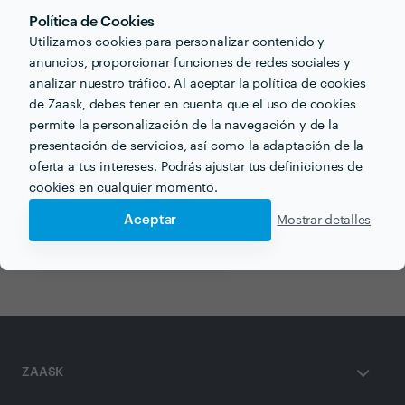
Política de Cookies
Utilizamos cookies para personalizar contenido y
Otros servicios proporcionados por
Edibita
anuncios, proporcionar funciones de redes sociales y
analizar nuestro tráfico. Al aceptar la política de cookies
de Zaask, debes tener en cuenta que el uso de cookies
Colocación de Falso Techo en bilbao
permite la personalización de la navegación y de la
Constructor en bilbao
presentación de servicios, así como la adaptación de la
oferta a tus intereses. Podrás ajustar tus definiciones de
Paredes de Pladur en bilbao
cookies en cualquier momento.
Construcción de Casa en bilbao
Aceptar
Mostrar detalles
Casas Prefabricadas en bilbao
ZAASK