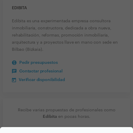
EDIBITA
Edibita es una experimentada empresa consultora
inmobiliaria, constructora, dedicada a obra nueva,
rehabilitación, reformas, promoción inmobiliaria,
arquitectura y a proyectos llave en mano con sede en
Bilbao (Bizkaia).
Pedir presupuestos
Contactar profesional
Verificar disponibilidad
Recibe varias propuestas de profesionales como
Edibita
en pocas horas.