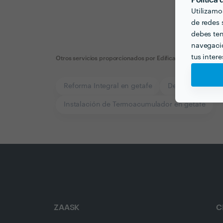
Política
Utilizamo
de redes s
debes ten
navegació
tus inter
Otros servicios proporcionados por
Edificapiñol
Reforma Integral en getafe
Decorador de Int
Instalación de Termoacumulador en getafe
ZAASK
C