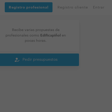
Registro profesional
Registro cliente
Entrar
Recibe varias propuestas de
Edificapiñol
profesionales como
en
pocas horas.
how_to_reg
Pedir presupuestos