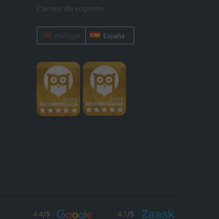
Centro de soporte
Portugal
España
4.4
/5
4.7
/5