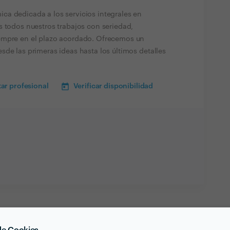
a dedicada a los servicios integrales en
s todos nuestros trabajos con seriedad,
empre en el plazo acordado. Ofrecemos un
de las primeras ideas hasta los últimos detalles
ar profesional
Verificar disponibilidad