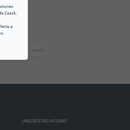
nciones
de Zaask,
ferta a
to.
ón Energética en getafe
¿NECESITAS AYUDA?