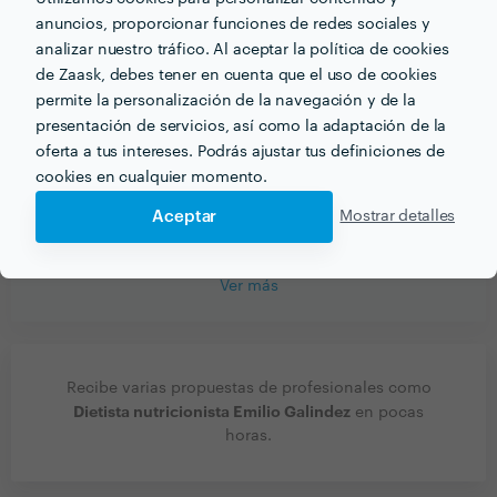
anuncios, proporcionar funciones de redes sociales y
Que busque siempre un especialista titulado y
analizar nuestro tráfico. Al aceptar la política de cookies
colegiado
de Zaask, debes tener en cuenta que el uso de cookies
permite la personalización de la navegación y de la
¿Cómo empezaste a trabajar en este sector
presentación de servicios, así como la adaptación de la
profesional?
oferta a tus intereses. Podrás ajustar tus definiciones de
cookies en cualquier momento.
A partir de las prácticas que me proporcionó la
universidad
Aceptar
Mostrar detalles
Ver más
Recibe varias propuestas de profesionales como
Dietista nutricionista Emilio Galindez
en pocas
horas.