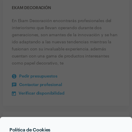
EKAM DECORACIÓN
En Ekam Decoración encontrarás profesionales del
interiorismo que llevan operando durante dos
generaciones, son amantes de la innovación y se han
ido adaptando a las nuevas tendencias mientras la
fusionan con su invaluable experiencia. además
cuentan con una gama de productos interesantes
como papel decorativo, te
Pedir presupuestos
Contactar profesional
Verificar disponibilidad
Recibe varias propuestas de profesionales como
Política de Cookies
Ekam Decoración
en pocas horas.