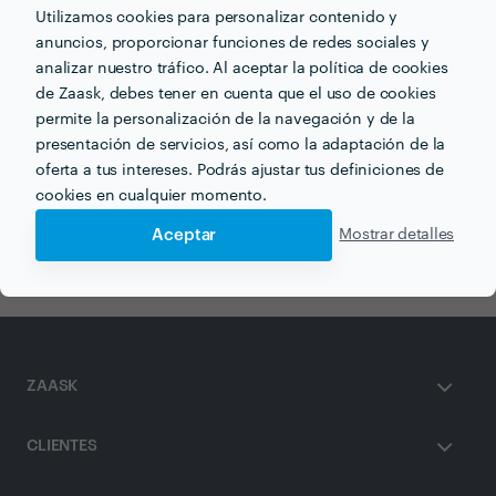
Utilizamos cookies para personalizar contenido y
anuncios, proporcionar funciones de redes sociales y
analizar nuestro tráfico. Al aceptar la política de cookies
de Zaask, debes tener en cuenta que el uso de cookies
permite la personalización de la navegación y de la
Otros servicios proporcionados por
Ekam Decoración
presentación de servicios, así como la adaptación de la
oferta a tus intereses. Podrás ajustar tus definiciones de
Diseño de Interiores en bilbao
cookies en cualquier momento.
Decorador de Interiores en bilbao
Aceptar
Mostrar detalles
ZAASK
CLIENTES