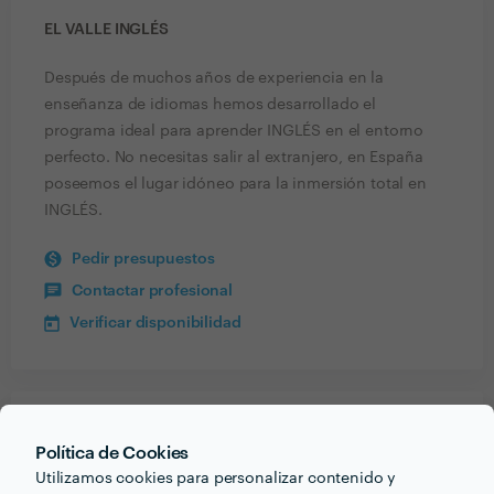
EL VALLE INGLÉS
Después de muchos años de experiencia en la
enseñanza de idiomas hemos desarrollado el
programa ideal para aprender INGLÉS en el entorno
perfecto. No necesitas salir al extranjero, en España
poseemos el lugar idóneo para la inmersión total en
INGLÉS.
Pedir presupuestos
Contactar profesional
Verificar disponibilidad
El
Recibe varias propuestas de profesionales como
Política de Cookies
Valle Inglés
en pocas horas.
Utilizamos cookies para personalizar contenido y