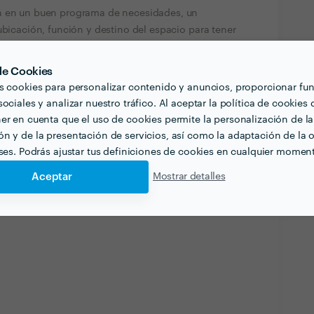
n en un buen programa de necesidades, un
ubicación, función y destino del espacio para tener
ñar espacios únicos que cubran y se adapten a las
arios y emane la esencia de cada uno de ellos.
 de Cookies
s cookies para personalizar contenido y anuncios, proporcionar fu
interiores atemporales, racionales, funcionales,
ociales y analizar nuestro tráfico. Al aceptar la política de cookies 
 como premisa principal, quiero hacer feliz a la
er en cuenta que el uso de cookies permite la personalización de la
n y de la presentación de servicios, así como la adaptación de la o
eses. Podrás ajustar tus definiciones de cookies en cualquier momen
ar profesional
Verificar disponibilidad
Aceptar
Mostrar detalles