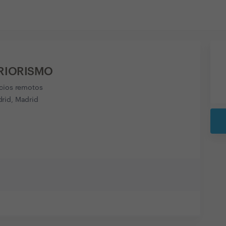
RIORISMO
icios remotos
rid, Madrid