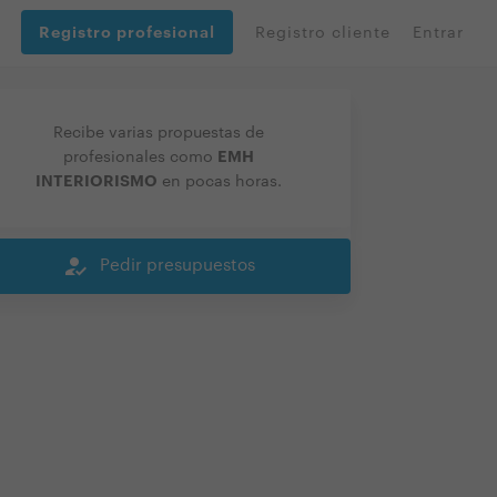
Registro profesional
Registro cliente
Entrar
Recibe varias propuestas de
EMH
profesionales como
INTERIORISMO
en pocas horas.
how_to_reg
Pedir presupuestos