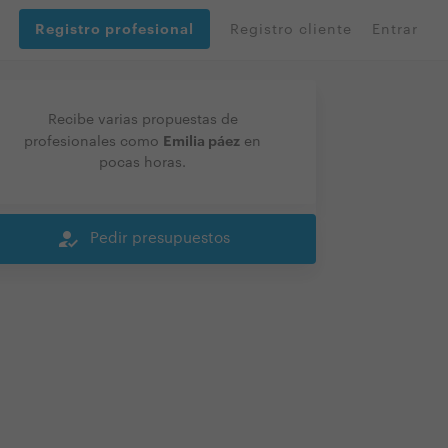
Registro profesional
Registro cliente
Entrar
Recibe varias propuestas de
Emilia páez
profesionales como
en
pocas horas.
how_to_reg
Pedir presupuestos