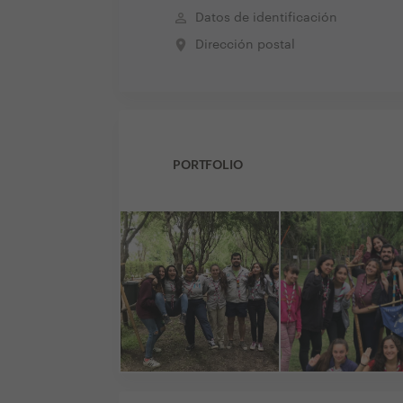
perm_identity
Datos de identificación
place
Dirección postal
PORTFOLIO