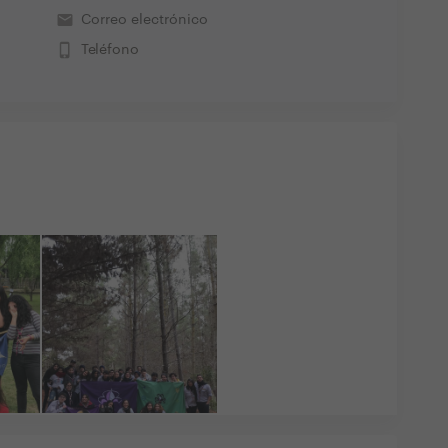
email
Correo electrónico
phone_iphone
Teléfono