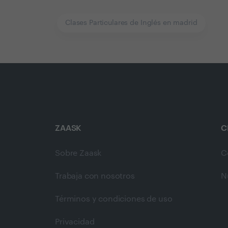
Clases Particulares de Inglés en madrid
ZAASK
C
Sobre Zaask
C
Trabaja con nosotros
N
Términos y condiciones de uso
Privacidad