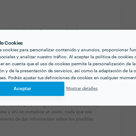
ue estén relacionadas con tu trabajo?
s en grupos scout en los cuales he tenido que
 de Cookies
ayudando a los monitores en actividades o
s cookies para personalizar contenido y anuncios, proporcionar fu
argaban de otras cosas. También tengo primos
ociales y analizar nuestro tráfico. Al aceptar la política de cookies 
s 11 años, siempre ayudé a cuidarlos cuando era
er en cuenta que el uso de cookies permite la personalización de la
n y de la presentación de servicios, así como la adaptación de la o
eses. Podrás ajustar tus definiciones de cookies en cualquier momen
quiera contratar profesionales de tu sector? ¿Hay
Aceptar
Mostrar detalles
ién es tiempo y energía cuidar a niños, que hay
les y ahí se complica un poco, nada que sea
omento de dar información sobre los posibles