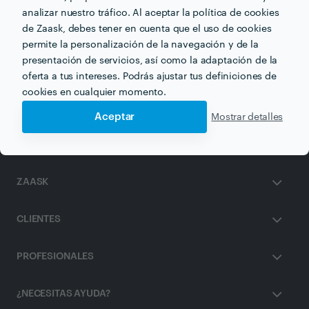
analizar nuestro tráfico. Al aceptar la política de cookies
de Zaask, debes tener en cuenta que el uso de cookies
permite la personalización de la navegación y de la
Otros servicios proporcionados por
Energy Biofit
presentación de servicios, así como la adaptación de la
oferta a tus intereses. Podrás ajustar tus definiciones de
Drenaje Linfático en bilbao
cookies en cualquier momento.
Aceptar
Mostrar detalles
ZAASK
CLIENTES
PROFESIONALES
¿NECESITAS AYUDA?