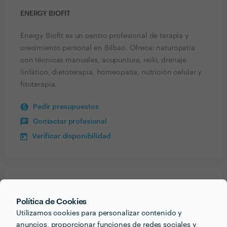
ENERGY BIOFIT
Energy Biofit es un centro profesional de terapia y
crecimiento personal en Bilbao. Ofrece: naturopatía
con técnicas manuales, acupuntura, reiki, drenaje
linfático, dietoterapia, homeopatía, nutrición celular y
fitoterapia.
Pedir presupuestos
Contactar profesional
Verificar disponibilidad
Recibe varias propuestas de profesionales como
Energy Biofit
en pocas horas.
Política de Cookies
Utilizamos cookies para personalizar contenido y
anuncios, proporcionar funciones de redes sociales y