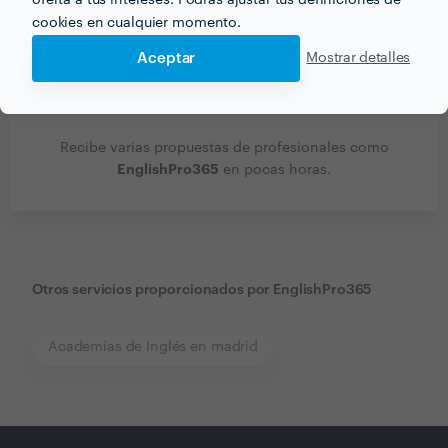
cookies en cualquier momento.
Aceptar
Mostrar detalles
Recibe varias propuestas de profesionales como
EnglishPro365
en pocas horas.
Otros servicios proporcionados por
EnglishPro365
Academias de Inglés en madrid