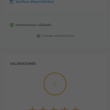
Verificar disponibilidad
Información validada
email
Correo electrónico
VALORACIONES
5