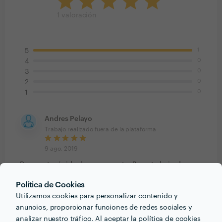
1
valoración
1
5
0
4
0
3
0
2
0
1
Andres Pelayo
Trabajo realizado fuera de la plataforma
9 ago. 2019
Respuesta rápida de presupuesto. Buen trabajo de
reforma de mi casa ya son dos o reformas y estoy muy
Política de Cookies
satisfecho de los trabajos realizados recomendables
Utilizamos cookies para personalizar contenido y
100% seguros
anuncios, proporcionar funciones de redes sociales y
analizar nuestro tráfico. Al aceptar la política de cookies