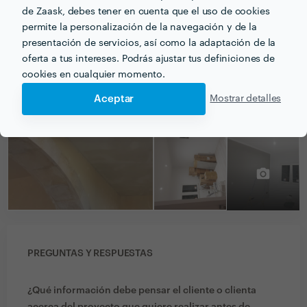
de Zaask, debes tener en cuenta que el uso de cookies
permite la personalización de la navegación y de la
PORTFOLIO
presentación de servicios, así como la adaptación de la
oferta a tus intereses. Podrás ajustar tus definiciones de
cookies en cualquier momento.
Aceptar
Mostrar detalles
PREGUNTAS Y RESPUESTAS
¿Qué información debe pensar el cliente o clienta