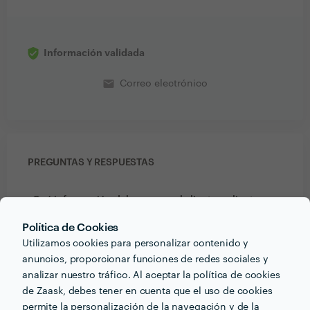
Información validada
email
Correo electrónico
PREGUNTAS Y RESPUESTAS
¿Qué información debe pensar el cliente o clienta
acerca del proyecto que quiere realizar antes de
Política de Cookies
hablar con profesionales del sector?
Utilizamos cookies para personalizar contenido y
Persona activa, con muchas ganas de trabajar,
anuncios, proporcionar funciones de redes sociales y
aprender y formarme profesionalmente, con afán de
analizar nuestro tráfico. Al aceptar la política de cookies
superación. Trabajo en equipo y bajo presión. Capaz
de Zaask, debes tener en cuenta que el uso de cookies
de desarrollar cualquier trabajo que la empresa
permite la personalización de la navegación y de la