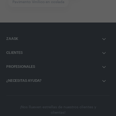
Pavimento Vinílico en coslada
ZAASK
CLIENTES
PROFESIONALES
¿NECESITAS AYUDA?
¡Nos llueven estrellas de nuestros clientes y
clientas!