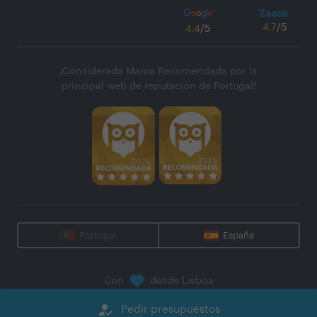
4.7
/5
4.4
/5
¡Considerada Marca Recomendada por la
principal web de reputación de Portugal!
Portugal
España
Con
desde Lisboa
@
2026
Zaask - Plataforma Digital, S.A.
how_to_reg
Pedir presupuestos