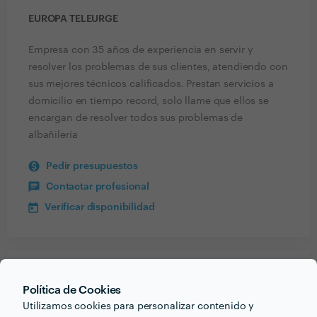
EUROPA TELEURGE
Empresa con 35 años de experiencia en servir y
resolver los problemas de sus clientes, atendiendo con
sus mejores técnicos calificados. Prestan servicios a
domicilio en tiempo record, solo llame que ellos se
encargan de resolver todos sus problemas de
albañilería
Pedir presupuestos
Contactar profesional
Verificar disponibilidad
Recibe varias propuestas de profesionales como
Política de Cookies
Europa Teleurge
en pocas horas.
Utilizamos cookies para personalizar contenido y