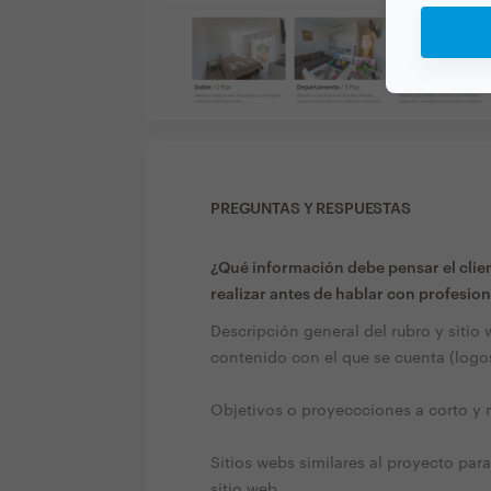
PREGUNTAS Y RESPUESTAS
¿Qué información debe pensar el clien
realizar antes de hablar con profesion
Descripción general del rubro y siti
contenido con el que se cuenta (logo
Objetivos o proyeccciones a corto y
Sitios webs similares al proyecto par
sitio web.