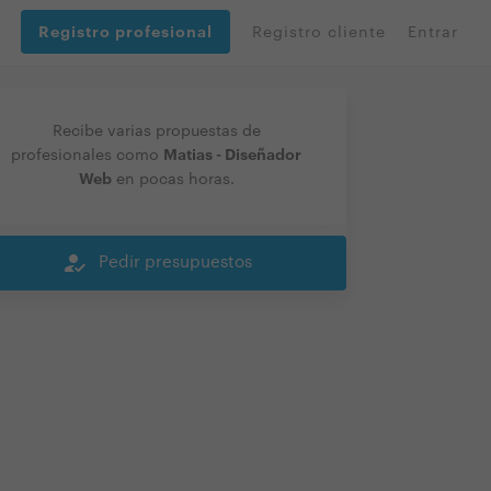
Registro profesional
Registro cliente
Entrar
Recibe varias propuestas de
Matias - Diseñador
profesionales como
Web
en pocas horas.
how_to_reg
Pedir presupuestos