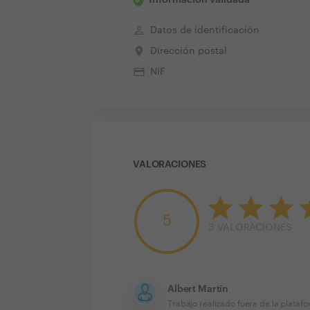
perm_identity
Datos de identificación
place
Dirección postal
credit_card
NIF
VALORACIONES
5
3
VALORACIONES
Albert Martín
Trabajo realizado fuera de la plataf