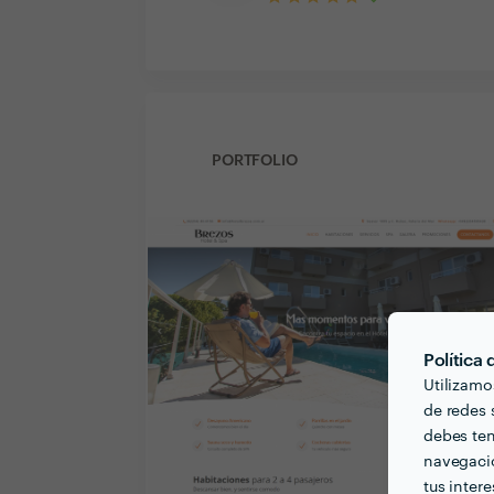
PORTFOLIO
Política
Utilizamo
de redes s
debes ten
navegació
tus inter