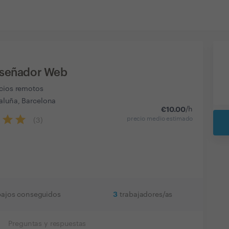
Diseñador Web
icios remotos
aluña, Barcelona
€
10.00
/h
precio medio estimado
(
3
)
3
bajos conseguidos
trabajadores/as
Preguntas y respuestas