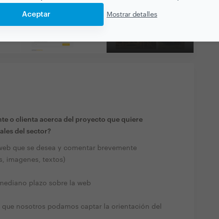
Aceptar
Mostrar detalles
Ver todas las
fotografías y vídeos
te o clienta acerca del proyecto que quiere
ales del sector?
o web que se desea y comentar brevemente
s, imagenes, textos)
 mediano plazo sobre la web
a que nosotros podamos captar la orientación del