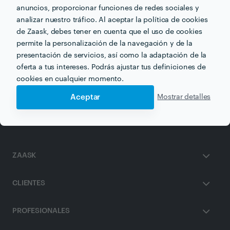
anuncios, proporcionar funciones de redes sociales y
email
Correo electrónico
analizar nuestro tráfico. Al aceptar la política de cookies
de Zaask, debes tener en cuenta que el uso de cookies
permite la personalización de la navegación y de la
presentación de servicios, así como la adaptación de la
oferta a tus intereses. Podrás ajustar tus definiciones de
Recibe varias propuestas de profesionales como
cookies en cualquier momento.
Fabiana Dias
en pocas horas.
Aceptar
Mostrar detalles
ZAASK
CLIENTES
PROFESIONALES