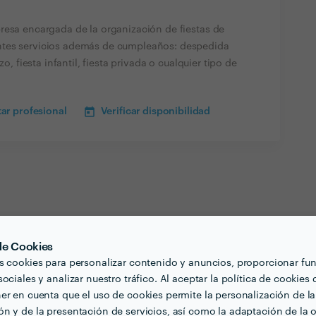
resa encargada de la organización de fiestas de
ntes servicios además de cumpleaños: despedida
o, fiesta infantil, fiesta privada o cualquier tipo de
ar profesional
Verificar disponibilidad
 de Cookies
s cookies para personalizar contenido y anuncios, proporcionar fu
ociales y analizar nuestro tráfico. Al aceptar la política de cookies 
lona
er en cuenta que el uso de cookies permite la personalización de la
n y de la presentación de servicios, así como la adaptación de la o