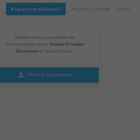
Registro profesional
Registro cliente
Entrar
Recibe varias propuestas de
Fiestas Privadas
profesionales como
Barcelona
en pocas horas.
how_to_reg
Pedir presupuestos