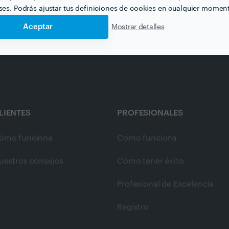
eses. Podrás ajustar tus definiciones de cookies en cualquier momen
Aceptar
Mostrar detalles
LIENTES
PROFESIONALES
ómo funciona
Cómo funciona
uestros consejos
Cómo tener éxito
Profesional de Excelencia
Registro