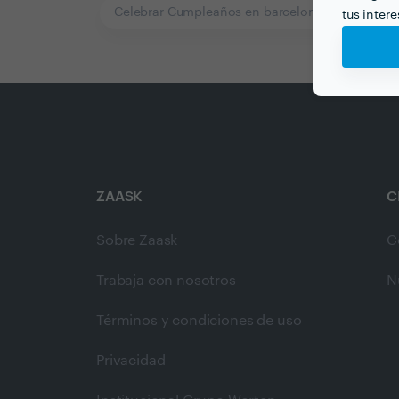
Celebrar Cumpleaños en barcelona
tus inter
ZAASK
C
Sobre Zaask
C
Trabaja con nosotros
N
Términos y condiciones de uso
Privacidad