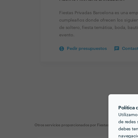
Fiestas Privadas Barcelona es una emp
cumpleaños donde ofrecen los siguie
de soltero, fiesta temática, boda, bautiz
evento.
Pedir presupuestos
Contact
Política
Utilizamo
de redes s
Otros servicios proporcionados por
Fiestas Privadas Barce
debes ten
navegació