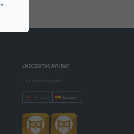
to.
¿NECESITAS AYUDA?
Centro de soporte
Portugal
España