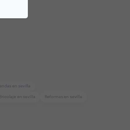
endas en sevilla
Bricolaje en sevilla
Reformas en sevilla