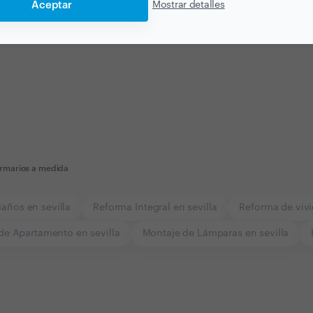
Aceptar
Mostrar detalles
armarios a medida
años en sevilla
Reforma Integral en sevilla
Reforma de vivi
de Apartamento en sevilla
Montaje de Lámparas en sevilla