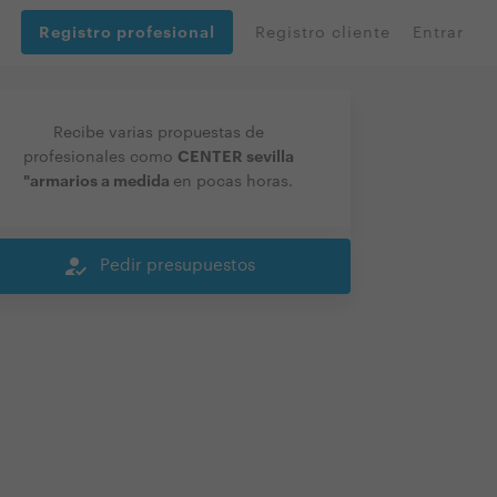
Registro profesional
Registro cliente
Entrar
Recibe varias propuestas de
CENTER sevilla
profesionales como
"armarios a medida
en pocas horas.
how_to_reg
Pedir presupuestos