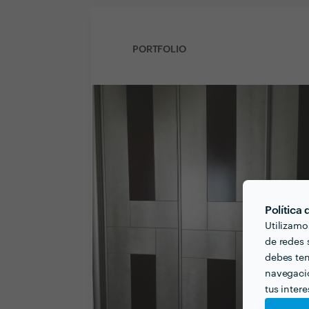
PORTFOLIO
Política
Utilizamo
de redes s
debes ten
navegació
tus inter