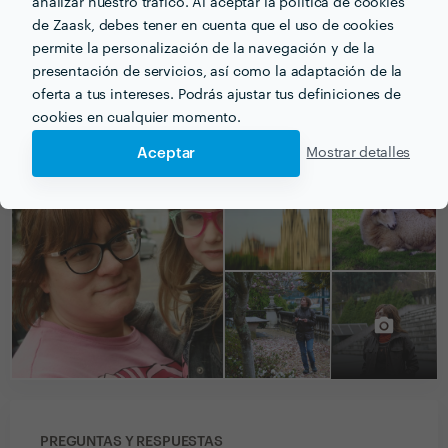
analizar nuestro tráfico. Al aceptar la política de cookies
4ºESO una parte importante de la excursión de fin de
de Zaask, debes tener en cuenta que el uso de cookies
etapa.
permite la personalización de la navegación y de la
presentación de servicios, así como la adaptación de la
oferta a tus intereses. Podrás ajustar tus definiciones de
cookies en cualquier momento.
PORTFOLIO
Aceptar
Mostrar detalles
PREGUNTAS Y RESPUESTAS