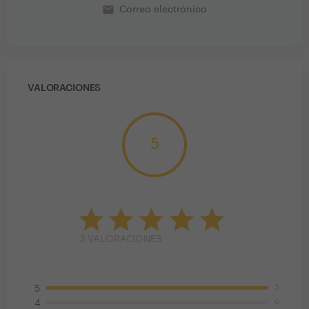
email
Correo electrónico
VALORACIONES
5
3
VALORACIONES
3
5
0
4