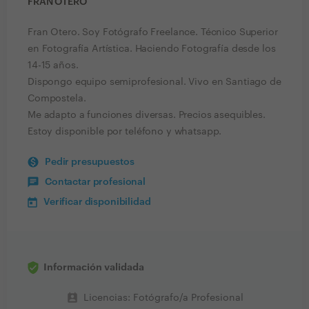
FRAN OTERO
Fran Otero. Soy Fotógrafo Freelance. Técnico Superior
en Fotografía Artística. Haciendo Fotografía desde los
14-15 años.
Dispongo equipo semiprofesional. Vivo en Santiago de
Compostela.
Me adapto a funciones diversas. Precios asequibles.
Estoy disponible por teléfono y whatsapp.
Pedir presupuestos
Contactar profesional
Verificar disponibilidad
Información validada
perm_contact_calendar
Licencias: Fotógrafo/a Profesional