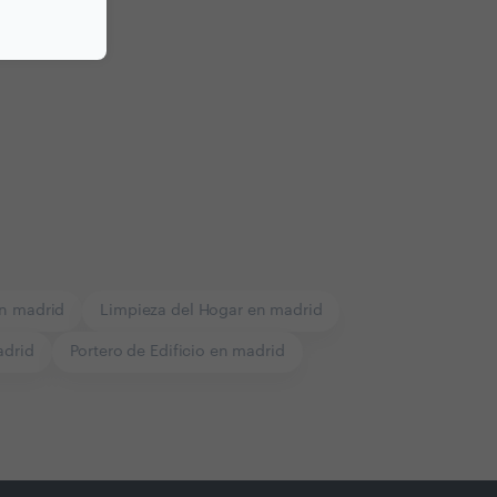
n madrid
Limpieza del Hogar en madrid
adrid
Portero de Edificio en madrid