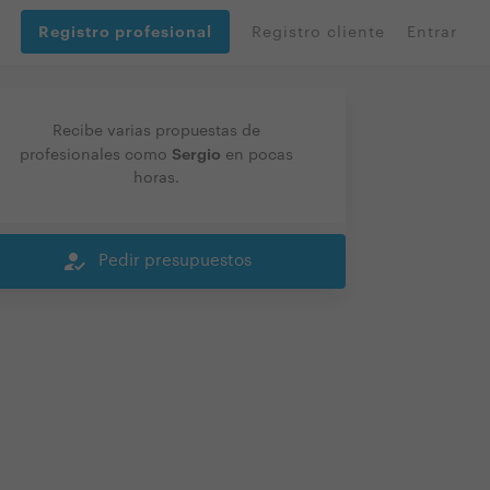
Registro profesional
Registro cliente
Entrar
Recibe varias propuestas de
Sergio
profesionales como
en pocas
horas.
how_to_reg
Pedir presupuestos