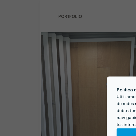
PORTFOLIO
Política
Utilizamo
de redes s
debes ten
navegació
tus inter