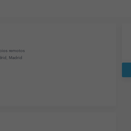
icios remotos
rid, Madrid