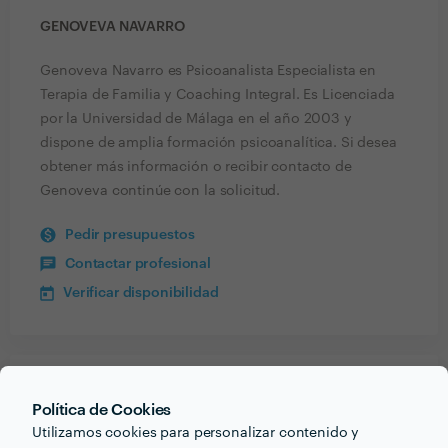
GENOVEVA NAVARRO
Genoveva Navarro es Psicoanalista Especialista en
Terapia de Familia y Coaching Integral. Es Licenciada
por la Universidad de Málaga en el año 2003 y
dispone de amplia formación psicoanalítica. Si desea
obtener más información o recibir contacto de
Genoveva continúe con la solicitud.
Pedir presupuestos
Contactar profesional
Verificar disponibilidad
Recibe varias propuestas de profesionales como
Política de Cookies
Genoveva Navarro
en pocas horas.
Utilizamos cookies para personalizar contenido y