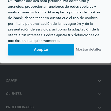
Utilizamos cookies para personalizar contenido y
anuncios, proporcionar funciones de redes sociales y
analizar nuestro tráfico. Al aceptar la política de cookies
de Zaask, debes tener en cuenta que el uso de cookies
Otros servicios proporcionados por
Grupo Prisma
permite la personalización de la navegación y de la
presentación de servicios, así como la adaptación de la
oferta a tus intereses. Podrás ajustar tus definiciones de
Música para Fiesta en pontevedra
cookies en cualquier momento.
DJs en pontevedra
Aceptar
Mostrar detalles
ZAASK
CLIENTES
PROFESIONALES