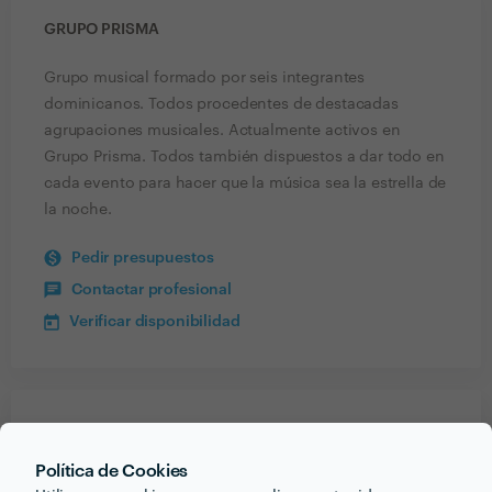
GRUPO PRISMA
Grupo musical formado por seis integrantes
dominicanos. Todos procedentes de destacadas
agrupaciones musicales. Actualmente activos en
Grupo Prisma. Todos también dispuestos a dar todo en
cada evento para hacer que la música sea la estrella de
la noche.
Pedir presupuestos
Contactar profesional
Verificar disponibilidad
Recibe varias propuestas de profesionales como
Grupo Prisma
en pocas horas.
Política de Cookies