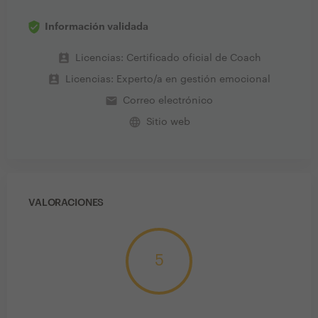
Información validada
perm_contact_calendar
Licencias: Certificado oficial de Coach
perm_contact_calendar
Licencias: Experto/a en gestión emocional
email
Correo electrónico
language
Sitio web
VALORACIONES
5