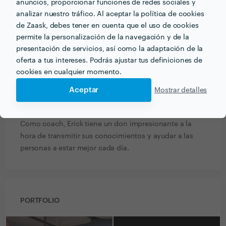
anuncios, proporcionar funciones de redes sociales y
Trabajo realizado fuera de la plataforma
analizar nuestro tráfico. Al aceptar la política de cookies
12 nov. 2020
de Zaask, debes tener en cuenta que el uso de cookies
permite la personalización de la navegación y de la
Llevaba muchos años planteándome hacer unas
presentación de servicios, así como la adaptación de la
sesiones de coaching. Finalmente he tomado la
oferta a tus intereses. Podrás ajustar tus definiciones de
decisión y no he podido acertar más con Erick y su
cookies en cualquier momento.
proyecto Guerrero Pacífico. He logrado cambios en mi
vida en muchos sentidos, he establecido rutinas
Aceptar
Mostrar detalles
saludables y estoy más enfocada en mis objetivos.
Estoy muy agradecida por todo lo aprendido con él.
Como coach, Erick tiene un don impresionante a la
hora de transmitir sus conocimientos y ayudar a las
personas a estar mejor cada día.
PORTFOLIO