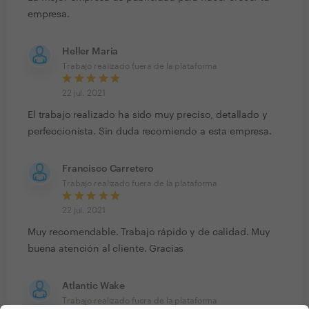
empresa.
Heller Maria
Trabajo realizado fuera de la plataforma
22 jul. 2021
El trabajo realizado ha sido muy preciso, detallado y
perfeccionista. Sin duda recomiendo a esta empresa.
Francisco Carretero
Trabajo realizado fuera de la plataforma
22 jul. 2021
Muy recomendable. Trabajo rápido y de calidad. Muy
buena atención al cliente. Gracias
Atlantic Wake
Trabajo realizado fuera de la plataforma