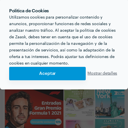
25 jun. 2021
Política de Cookies
Resolutivos, rápidos y con unos precios muy
Utilizamos cookies para personalizar contenido y
competitivos. Sin duda alguna una buena elección.
anuncios, proporcionar funciones de redes sociales y
analizar nuestro tráfico. Al aceptar la política de cookies
100% recomendable.
de Zaask, debes tener en cuenta que el uso de cookies
permite la personalización de la navegación y de la
presentación de servicios, así como la adaptación de la
Ver más
oferta a tus intereses. Podrás ajustar tus definiciones de
cookies en cualquier momento.
Aceptar
Mostrar detalles
PORTFOLIO