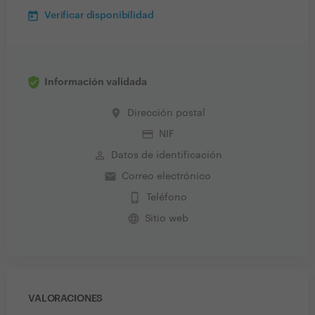
Verificar disponibilidad
Información validada
place
Dirección postal
credit_card
NIF
perm_identity
Datos de identificación
email
Correo electrónico
phone_iphone
Teléfono
language
Sitio web
VALORACIONES