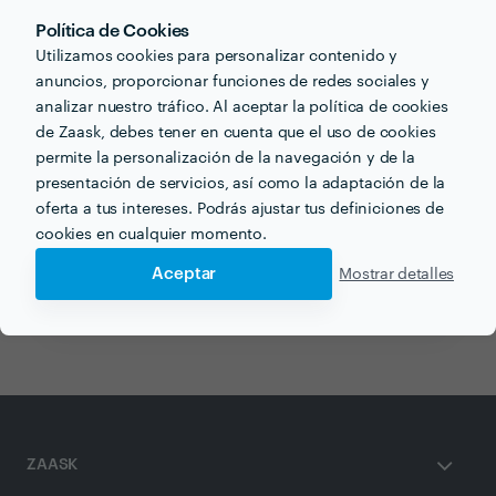
Política de Cookies
Utilizamos cookies para personalizar contenido y
anuncios, proporcionar funciones de redes sociales y
Otros servicios proporcionados por
Hogar Canario
analizar nuestro tráfico. Al aceptar la política de cookies
de Zaask, debes tener en cuenta que el uso de cookies
permite la personalización de la navegación y de la
Empresas de Limpieza en santa-cruz-de-tenerife
presentación de servicios, así como la adaptación de la
Portero de Edificio en santa-cruz-de-tenerife
oferta a tus intereses. Podrás ajustar tus definiciones de
cookies en cualquier momento.
Limpieza del Hogar en santa-cruz-de-tenerife
Aceptar
Mostrar detalles
Administración de Comunidades en santa-cruz-de-
tenerife
ZAASK