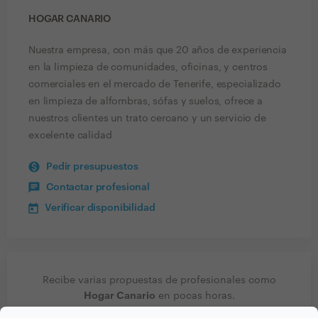
HOGAR CANARIO
Nuestra empresa, con más que 20 años de experiencia
en la limpieza de comunidades, oficinas, y centros
comerciales en el mercado de Tenerife, especializado
en limpieza de alfombras, sófas y suelos, ofrece a
nuestros clientes un trato cercano y un servicio de
excelente calidad
Pedir presupuestos
Contactar profesional
Verificar disponibilidad
Recibe varias propuestas de profesionales como
Hogar Canario
en pocas horas.