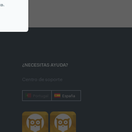
to.
¿NECESITAS AYUDA?
Centro de soporte
Portugal
España