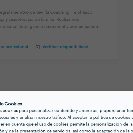
egral miembro de Sevilla Coaching. Te ofrezco
eja y psicoterapia de familia. Realizamos
mocional, inteligencia emocional y comunicación
ar profesional
Verificar disponibilidad
 de Cookies
s cookies para personalizar contenido y anuncios, proporcionar fu
ociales y analizar nuestro tráfico. Al aceptar la política de cookies 
er en cuenta que el uso de cookies permite la personalización de la
n y de la presentación de servicios, así como la adaptación de la o