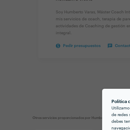
Soy Humberto Varas, Máster Coach Int
mis servicios de coach, terapia de par
actividades de Coaching de gestión e
integral.
Pedir presupuestos
Contact
Política
Utilizamo
de redes s
Otros servicios proporcionados por
Humberto Varas
debes ten
navegació