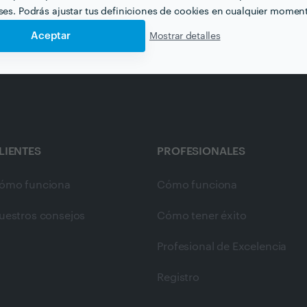
eses. Podrás ajustar tus definiciones de cookies en cualquier momen
Aceptar
Mostrar detalles
LIENTES
PROFESIONALES
ómo funciona
Cómo funciona
uestros consejos
Cómo tener éxito
Profesional de Excelencia
Registro