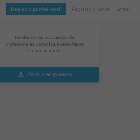
Registro profesional
Registro cliente
Entrar
Recibe varias propuestas de
Humberto Varas
profesionales como
en pocas horas.
how_to_reg
Pedir presupuestos