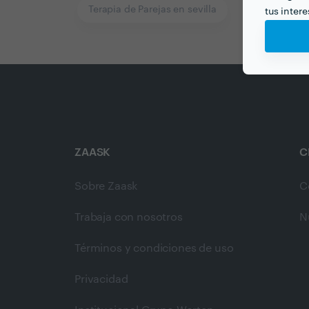
Terapia de Parejas en sevilla
tus inter
ZAASK
C
Sobre Zaask
C
Trabaja con nosotros
N
Términos y condiciones de uso
Privacidad