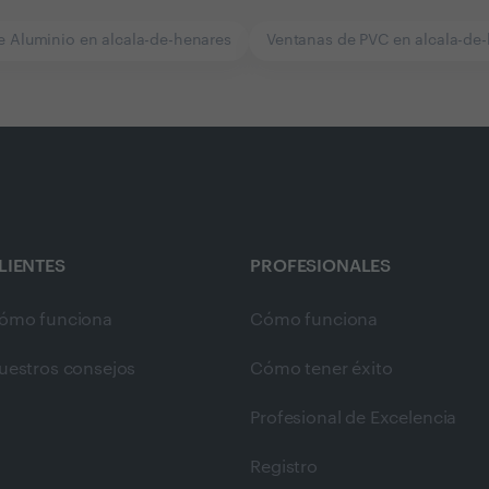
e Aluminio en alcala-de-henares
Ventanas de PVC en alcala-de
LIENTES
PROFESIONALES
ómo funciona
Cómo funciona
uestros consejos
Cómo tener éxito
Profesional de Excelencia
Registro