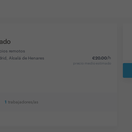
uado
icios remotos
€
20.00
/h
rid, Alcalá de Henares
precio medio estimado
1
trabajadores/as