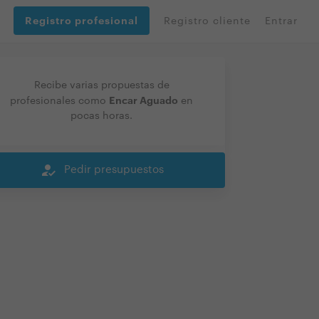
Registro profesional
Registro cliente
Entrar
Recibe varias propuestas de
Encar Aguado
profesionales como
en
pocas horas.
how_to_reg
Pedir presupuestos