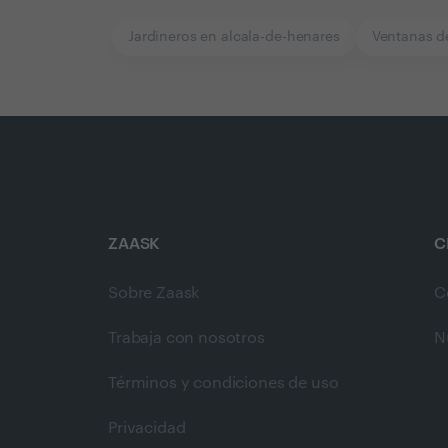
Jardineros en alcala-de-henares
Ventanas d
ZAASK
C
Sobre Zaask
C
Trabaja con nosotros
N
Términos y condiciones de uso
Privacidad