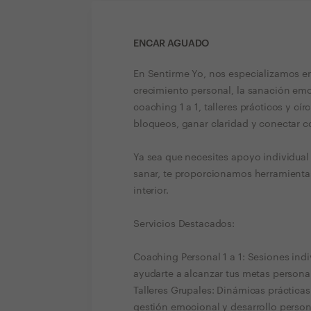
ENCAR AGUADO
En Sentirme Yo, nos especializamos e
crecimiento personal, la sanación e
coaching 1 a 1, talleres prácticos y c
bloqueos, ganar claridad y conectar c
Ya sea que necesites apoyo individual 
sanar, te proporcionamos herramientas
interior.
Servicios Destacados:
Coaching Personal 1 a 1: Sesiones ind
ayudarte a alcanzar tus metas persona
Talleres Grupales: Dinámicas práctica
gestión emocional y desarrollo person