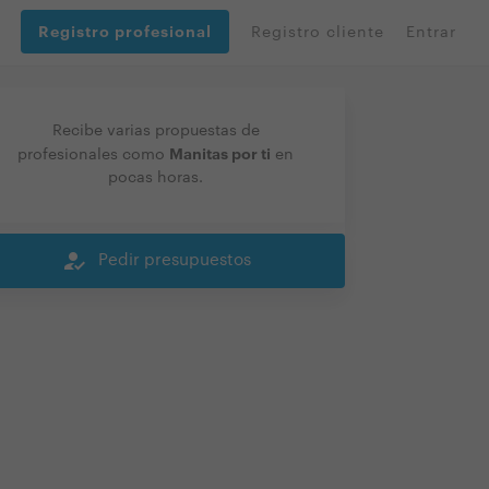
Registro profesional
Registro cliente
Entrar
Recibe varias propuestas de
Manitas por ti
profesionales como
en
pocas horas.
how_to_reg
Pedir presupuestos