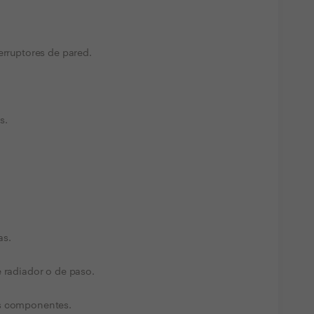
erruptores de pared.
s.
as.
e radiador o de paso.
us componentes.