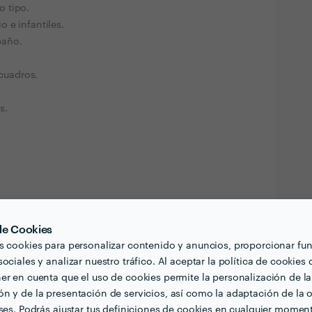
 tipo.
 e infantiles.
baño.
 cuadros.
s.
das o tiradores.
 de Cookies
s cookies para personalizar contenido y anuncios, proporcionar fu
ociales y analizar nuestro tráfico. Al aceptar la política de cookies 
er en cuenta que el uso de cookies permite la personalización de la
ar profesional
Verificar disponibilidad
n y de la presentación de servicios, así como la adaptación de la o
eses. Podrás ajustar tus definiciones de cookies en cualquier momen