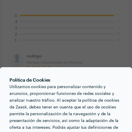
1
5
0
4
0
3
0
2
0
1
rodrigo
Montaje y Desmontaje de Muebles
22 sep. 2015
Política de Cookies
Llegamos facilmente al entendimiento, se notaba que
Utilizamos cookies para personalizar contenido y
sabia del tema y que es muy buen profesional.
anuncios, proporcionar funciones de redes sociales y
analizar nuestro tráfico. Al aceptar la política de cookies
de Zaask, debes tener en cuenta que el uso de cookies
permite la personalización de la navegación y de la
presentación de servicios, así como la adaptación de la
PORTFOLIO
oferta a tus intereses. Podrás ajustar tus definiciones de