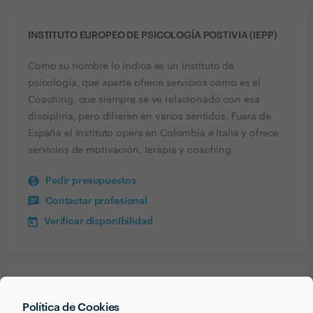
INSTITUTO EUROPEO DE PSICOLOGÍA POSTIVIA (IEPP)
Como su nombre lo indica es un instituto de
psicología, que aparte ofrece servicios como es el
Coaching, que siempre se ve relacionado con esa
disciplina, pero difieren en varios sentidos. Fuera de
España el instituto opera en Colombia e Italia y ofrece
servicios de motivación, terapia y coaching.
Pedir presupuestos
Contactar profesional
Verificar disponibilidad
Recibe varias propuestas de profesionales como
Política de Cookies
Instituto Europeo de Psicología Postivia (IEPP)
en