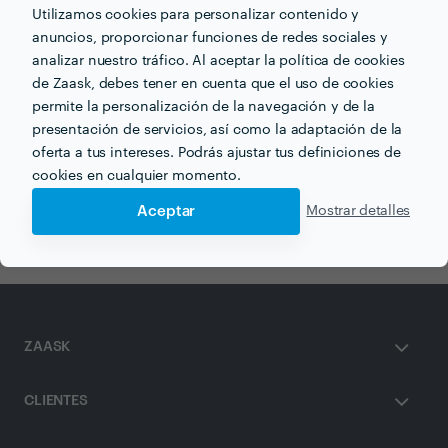
pocas horas.
Utilizamos cookies para personalizar contenido y
anuncios, proporcionar funciones de redes sociales y
analizar nuestro tráfico. Al aceptar la política de cookies
de Zaask, debes tener en cuenta que el uso de cookies
permite la personalización de la navegación y de la
presentación de servicios, así como la adaptación de la
Otros servicios proporcionados por
Instituto Europeo de
Psicología Postivia (IEPP)
oferta a tus intereses. Podrás ajustar tus definiciones de
cookies en cualquier momento.
Coaching en murcia
Aceptar
Mostrar detalles
ZAASK
CLIENTES