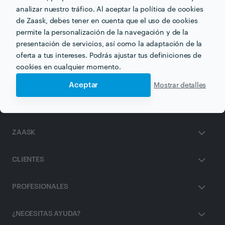
analizar nuestro tráfico. Al aceptar la política de cookies
de Zaask, debes tener en cuenta que el uso de cookies
permite la personalización de la navegación y de la
Otros servicios proporcionados por
Isabel Serrano
presentación de servicios, así como la adaptación de la
oferta a tus intereses. Podrás ajustar tus definiciones de
Terapia de Parejas en valencia
cookies en cualquier momento.
Aceptar
Mostrar detalles
ZAASK
CLIENTES
PROFESIONALES
¿NECESITAS AYUDA?