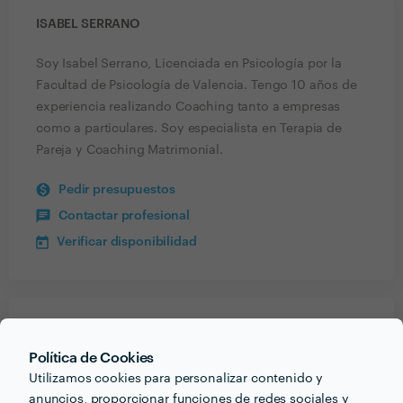
ISABEL SERRANO
Soy Isabel Serrano, Licenciada en Psicología por la
Facultad de Psicología de Valencia. Tengo 10 años de
experiencia realizando Coaching tanto a empresas
como a particulares. Soy especialista en Terapia de
Pareja y Coaching Matrimonial.
Pedir presupuestos
Contactar profesional
Verificar disponibilidad
Recibe varias propuestas de profesionales como
Isabel Serrano
en pocas horas.
Política de Cookies
Utilizamos cookies para personalizar contenido y
anuncios, proporcionar funciones de redes sociales y