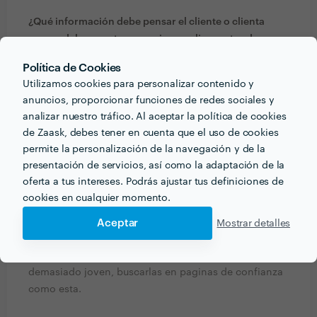
¿Qué información debe pensar el cliente o clienta
acerca del proyecto que quiere realizar antes de
hablar con profesionales del sector?
Política de Cookies
depende del tipo de servicio que necesite.
Utilizamos cookies para personalizar contenido y
anuncios, proporcionar funciones de redes sociales y
analizar nuestro tráfico. Al aceptar la política de cookies
¿Qué formación y experiencia tienes que estén
de Zaask, debes tener en cuenta que el uso de cookies
relacionadas con tu trabajo?
permite la personalización de la navegación y de la
ninguna formacion , la de los años de experiencia
presentación de servicios, así como la adaptación de la
oferta a tus intereses. Podrás ajustar tus definiciones de
¿Qué consejo le darías a alguien que quiera contratar
cookies en cualquier momento.
profesionales de tu sector? ¿Hay algo esencial a tener
Aceptar
Mostrar detalles
en cuenta?
conttratar a alguien con experiencia, referencias y no
demasiado joven, buscarlas en paginas de confianza
como esta.