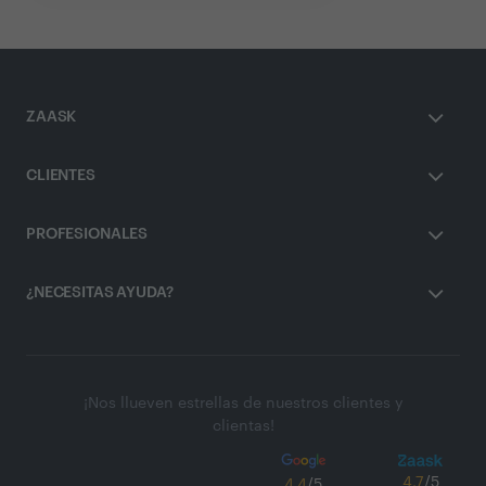
ZAASK
CLIENTES
PROFESIONALES
¿NECESITAS AYUDA?
¡Nos llueven estrellas de nuestros clientes y
clientas!
4.7
/5
4.4
/5