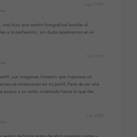
1 ago. 2023
orma
nos hizo una sesión fotografica familiar al
lles a la perfección, sin duda repetiremos en el
1 jul. 2023
orma
perfil, sus imágenes hicieron que mejorase un
cas se interesasen en mi perfil. Pasé de ser una
 propia y un estilo orientado hacia lo que iba
1 jul. 2023
orma
sesión de fotos antes de abrir nuestras pistas y