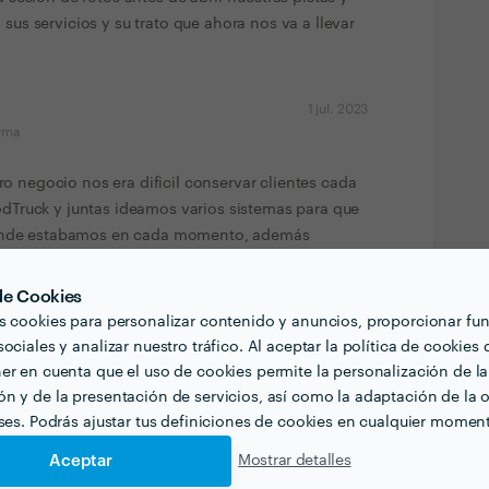
s servicios y su trato que ahora nos va a llevar
1 jul. 2023
orma
tro negocio nos era dificil conservar clientes cada
Truck y juntas ideamos varios sistemas para que
donde estabamos en cada momento, además
y nos invitaron para ofrecer nuestros servicios.
 de Cookies
s cookies para personalizar contenido y anuncios, proporcionar fu
ociales y analizar nuestro tráfico. Al aceptar la política de cookies 
er en cuenta que el uso de cookies permite la personalización de la
n y de la presentación de servicios, así como la adaptación de la o
eses. Podrás ajustar tus definiciones de cookies en cualquier momen
Aceptar
Mostrar detalles