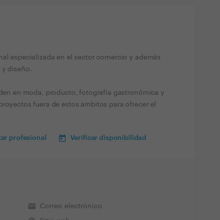
nal especializada en el sector comercio y además
 y diseño.
viden en moda, producto, fotografía gastronómica y
proyectos fuera de estos ambitos para ofrecer el
ar profesional
Verificar disponibilidad
email
Correo electrónico