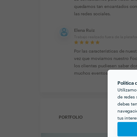
quedamos tan encantados con su
las redes sociales.
Elena Ruiz
Trabajo realizado fuera de la plataf
Por las características de nues
vez que moviamos nuestro Food
los clientes pudiesen saber 
muchos eventos nos conocieron 
Política
Utilizamo
de redes s
debes ten
navegació
PORTFOLIO
tus inter