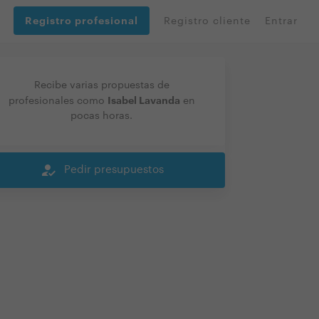
Registro profesional
Registro cliente
Entrar
Recibe varias propuestas de
Isabel Lavanda
profesionales como
en
pocas horas.
how_to_reg
Pedir presupuestos