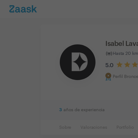
Isabel La
Hasta 20 km
5.0
Perfil Bronc
3
años de experiencia
Sobre
Valoraciones
Portfolio