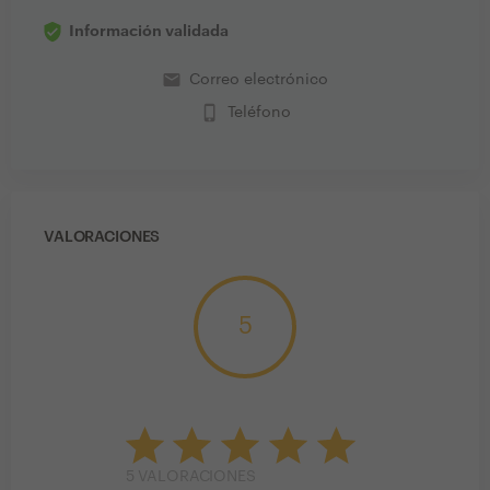
Información validada
email
Correo electrónico
phone_iphone
Teléfono
VALORACIONES
5
5
VALORACIONES