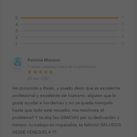
5
5
0
4
0
3
0
2
0
1
Patricia Moreno
Trabajo realizado fuera de la plataforma
30 nov. 2021
He conocido a Paulo, y puedo decir que es excelente
profesional y excelente ser humano, alguien que le
gusta ayudar a los demás y no se queda tranquilo
hasta que todo está resuelto, me resolviste el
problema!! Y te doy las GRACIAS por tu dedicación y
tiempo, tu trabajo es impecable, te felicito! SALUDOS
DESDE VENEZUELA ??