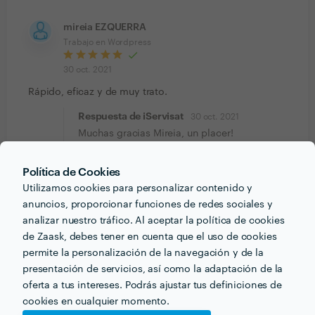
mireia EZQUERRA
Trabajo en Wordpress
30 oct. 2021
Rápido, eficaz y de muy trato.
Respuesta de iServisat
30 oct. 2021
Muchas gracias Mireia, un placer!
Política de Cookies
Nacho Ortiz Comunicación
Trabajo realizado fuera de la plataforma
Utilizamos cookies para personalizar contenido y
anuncios, proporcionar funciones de redes sociales y
11 oct. 2021
analizar nuestro tráfico. Al aceptar la política de cookies
Gran profesional. Atento a cada detalle. Se ha
de Zaask, debes tener en cuenta que el uso de cookies
permite la personalización de la navegación y de la
convertido en un proveedor de confianza
presentación de servicios, así como la adaptación de la
Respuesta de iServisat
11 oct. 2021
oferta a tus intereses. Podrás ajustar tus definiciones de
Mil gracias Nacho. Ha sido todo un acierto
cookies en cualquier momento.
encontrarme contigo en el camino y sin