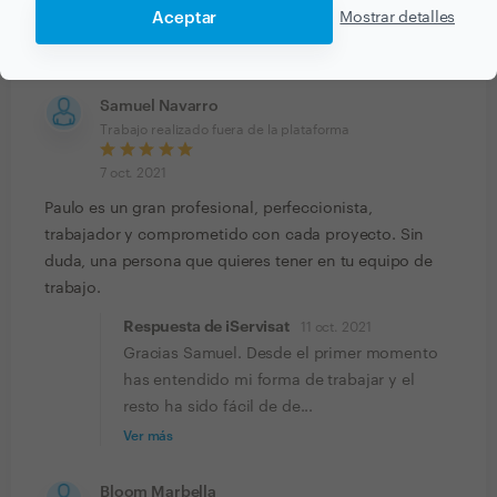
Aceptar
Mostrar detalles
duda nos vienen muchos ...
Ver más
Samuel Navarro
Trabajo realizado fuera de la plataforma
7 oct. 2021
Paulo es un gran profesional, perfeccionista,
trabajador y comprometido con cada proyecto. Sin
duda, una persona que quieres tener en tu equipo de
trabajo.
Respuesta de iServisat
11 oct. 2021
Gracias Samuel. Desde el primer momento
has entendido mi forma de trabajar y el
resto ha sido fácil de de...
Ver más
Bloom Marbella