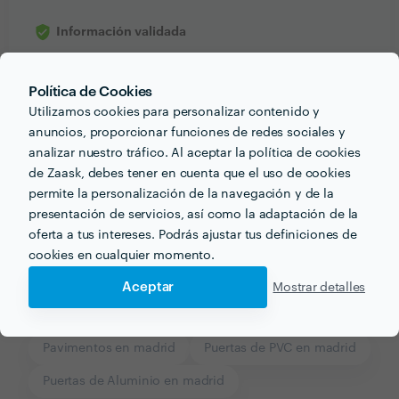
Información validada
email
Correo electrónico
Política de Cookies
Utilizamos cookies para personalizar contenido y
anuncios, proporcionar funciones de redes sociales y
analizar nuestro tráfico. Al aceptar la política de cookies
Recibe varias propuestas de profesionales como
de Zaask, debes tener en cuenta que el uso de cookies
Ismael Zamora
en pocas horas.
permite la personalización de la navegación y de la
presentación de servicios, así como la adaptación de la
oferta a tus intereses. Podrás ajustar tus definiciones de
cookies en cualquier momento.
Aceptar
Mostrar detalles
Otros servicios proporcionados por
Ismael Zamora
Pavimentos en madrid
Puertas de PVC en madrid
Puertas de Aluminio en madrid