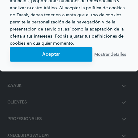
anuncios, proporcionar funciones de redes sociales y
analizar nuestro tráfico. Al aceptar la política de cookies
de Zaask, debes tener en cuenta que el uso de cookies
Otros servicios proporcionados por
Izaskun Anguiano
permite la personalización de la navegación y de la
Mendizabal
presentación de servicios, así como la adaptación de la
oferta a tus intereses. Podrás ajustar tus definiciones de
Drenaje Linfático en bilbao
cookies en cualquier momento.
Aceptar
Mostrar detalles
ZAASK
CLIENTES
PROFESIONALES
¿NECESITAS AYUDA?