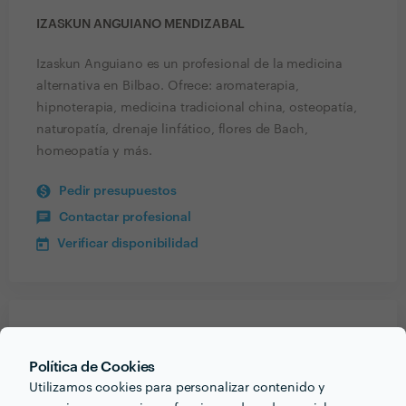
IZASKUN ANGUIANO MENDIZABAL
Izaskun Anguiano es un profesional de la medicina
alternativa en Bilbao. Ofrece: aromaterapia,
hipnoterapia, medicina tradicional china, osteopatía,
naturopatía, drenaje linfático, flores de Bach,
homeopatía y más.
Pedir presupuestos
Contactar profesional
Verificar disponibilidad
Recibe varias propuestas de profesionales como
Izaskun Anguiano Mendizabal
en pocas horas.
Política de Cookies
Utilizamos cookies para personalizar contenido y